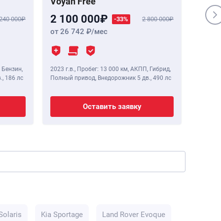
Voyah Free
Genes
2 100 000
1 84
 240 000
-33%
2 800 000
от 26 742
/мес
от 23
 Бензин,
2023 г.в.
,
Пробег: 13 000 км
, АКПП, Гибрид,
2020 г.в
.,
186 лс
Полный привод, Внедорожник 5 дв.,
490 лс
Полный 
Оставить заявку
Solaris
Kia Sportage
Land Rover Evoque