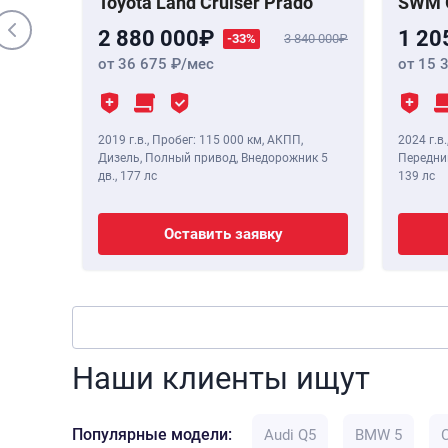
Toyota Land Cruiser Prado
SWM 
2 880 000
1 20
-33%
3 840 000
от 36 675
/мес
от 15 
2019 г.в.
,
Пробег: 115 000 км
, АКПП,
2024 г.в.
Дизель, Полный привод, Внедорожник 5
Передний
дв.,
177 лс
139 лс
Оставить заявку
Наши клиенты ищут
Популярные модели:
Audi Q5
BMW 5