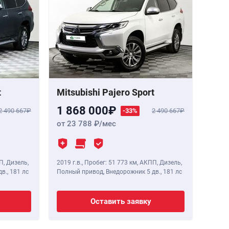
t
Mitsubishi Pajero Sport
1 868 000
2 490 667
-33%
2 490 667
от 23 788
/мес
П, Дизель,
2019 г.в.
,
Пробег: 51 773 км
, АКПП, Дизель,
дв.,
181 лс
Полный привод, Внедорожник 5 дв.,
181 лс
Оставить заявку