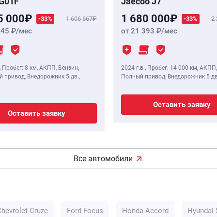
G01F
Jaecoo J7
5 000
1 680 000
-33%
1 606 667
-33%
2
345
/мес
от 21 393
/мес
,
Пробег: 8 км
, АКПП, Бензин,
2024 г.в.
,
Пробег: 14 000 км
, АКПП,
 привод, Внедорожник 5 дв.,
Полный привод, Внедорожник 5 дв
Оставить заявку
Оставить заявку
Все автомобили
Chevrolet Cruze
Ford Focus
Honda Accord
Hyundai 