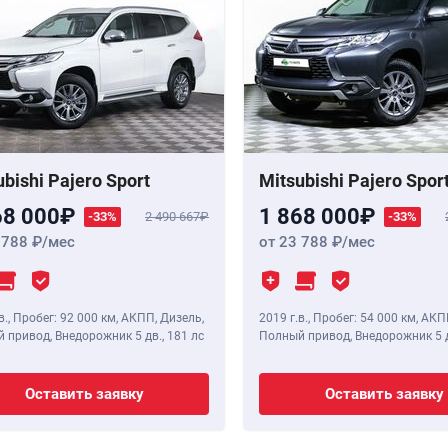
ubishi Pajero Sport
Mitsubishi Pajero Spor
68 000
1 868 000
-33%
2 490 667
-33%
 788
/мес
от 23 788
/мес
в.
,
Пробег: 92 000 км
, АКПП, Дизель,
2019 г.в.
,
Пробег: 54 000 км
, АКП
 привод, Внедорожник 5 дв.,
181 лс
Полный привод, Внедорожник 5 
Оставить заявку
Оставить заявку