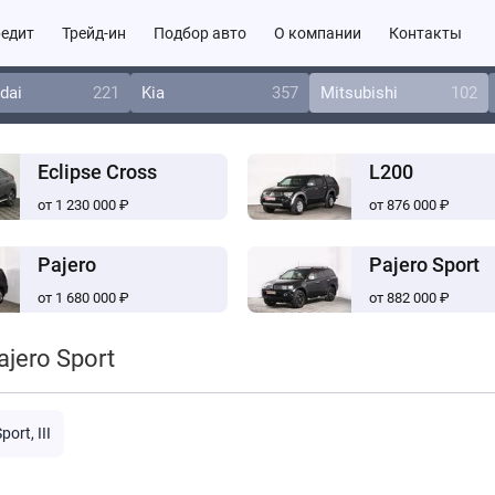
едит
Трейд-ин
Подбор авто
О компании
Контакты
dai
221
Kia
357
Mitsubishi
102
Eclipse Cross
L200
от 1 230 000 ₽
от 876 000 ₽
Pajero
Pajero Sport
от 1 680 000 ₽
от 882 000 ₽
jero Sport
port, III