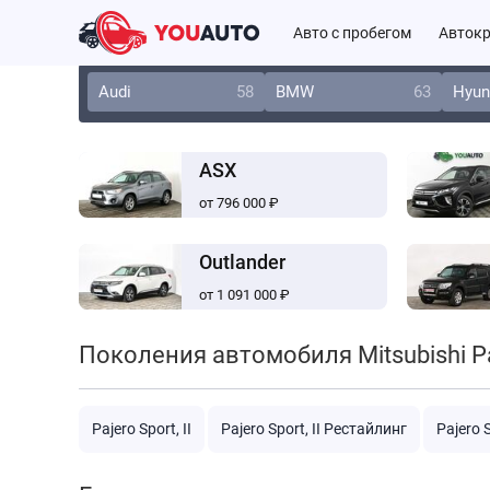
Авто с пробегом
Автокр
Audi
58
BMW
63
Hyun
ASX
от 796 000 ₽
Outlander
от 1 091 000 ₽
Поколения автомобиля Mitsubishi Pa
Pajero Sport, II
Pajero Sport, II Рестайлинг
Pajero S