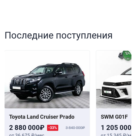
Последние поступления
Toyota Land Cruiser Prado
SWM G01F
2 880 000
1 205 000
-33%
3 840 000
от 36 675
/мес
от 15 345
/мес