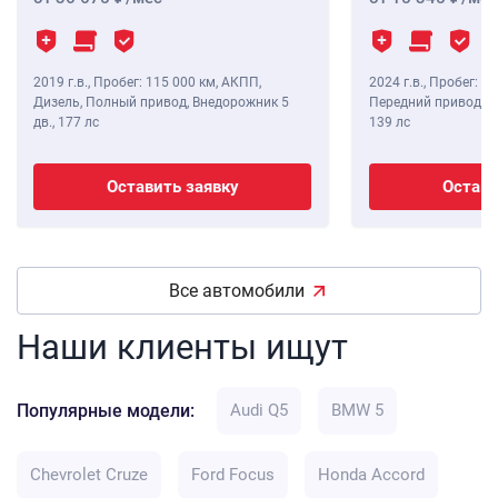
2019 г.в.
,
Пробег: 115 000 км
, АКПП,
2024 г.в.
,
Пробег: 8 
Дизель, Полный привод, Внедорожник 5
Передний привод, В
дв.,
177 лс
139 лс
Оставить заявку
Остави
Все автомобили
Наши клиенты ищут
Популярные модели:
Audi Q5
BMW 5
Chevrolet Cruze
Ford Focus
Honda Accord