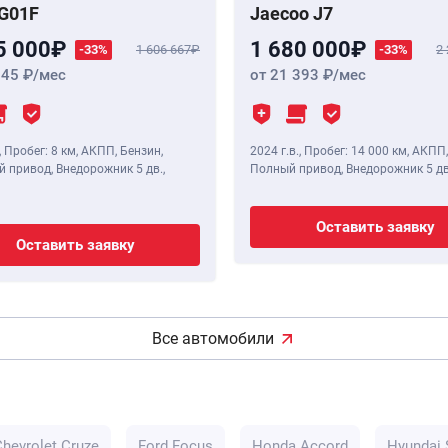
G01F
Jaecoo J7
5 000
1 680 000
-33%
1 606 667
-33%
2
345
/мес
от 21 393
/мес
,
Пробег: 8 км
, АКПП, Бензин,
2024 г.в.
,
Пробег: 14 000 км
, АКПП,
 привод, Внедорожник 5 дв.,
Полный привод, Внедорожник 5 дв
Оставить заявку
Оставить заявку
Все автомобили
Chevrolet Cruze
Ford Focus
Honda Accord
Hyundai 