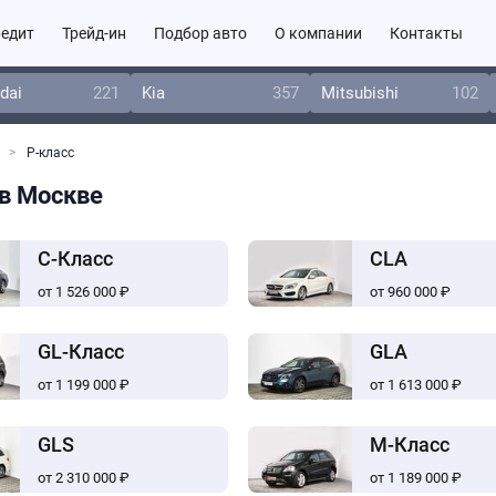
едит
Трейд-ин
Подбор авто
О компании
Контакты
dai
221
Kia
357
Mitsubishi
102
Р-класс
 в Москве
C-Класс
CLA
от 1 526 000 ₽
от 960 000 ₽
GL-Класс
GLA
от 1 199 000 ₽
от 1 613 000 ₽
GLS
M-Класс
от 2 310 000 ₽
от 1 189 000 ₽