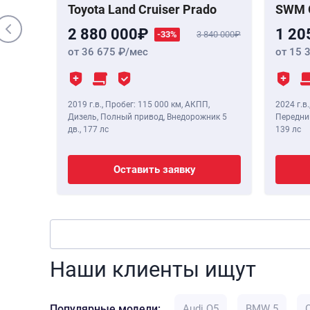
Toyota Land Cruiser Prado
SWM 
2 880 000
1 20
-33%
3 840 000
от 36 675
/мес
от 15 
2019 г.в.
,
Пробег: 115 000 км
, АКПП,
2024 г.в.
Дизель, Полный привод, Внедорожник 5
Передний
дв.,
177 лс
139 лс
Оставить заявку
Наши клиенты ищут
Популярные модели:
Audi Q5
BMW 5