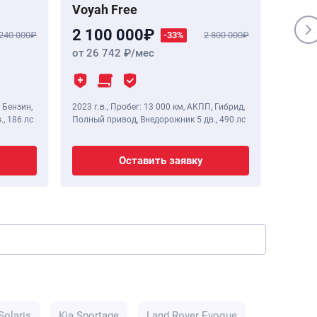
Voyah Free
Genes
2 100 000
1 84
 240 000
-33%
2 800 000
от 26 742
/мес
от 23
 Бензин,
2023 г.в.
,
Пробег: 13 000 км
, АКПП, Гибрид,
2020 г.в
.,
186 лс
Полный привод, Внедорожник 5 дв.,
490 лс
Полный 
Оставить заявку
Solaris
Kia Sportage
Land Rover Evoque