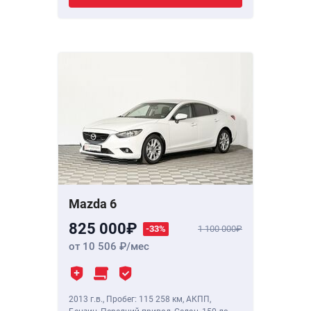
Mazda 6
825 000
-33%
1 100 000
от 10 506
/мес
2013 г.в.
,
Пробег: 115 258 км
, АКПП,