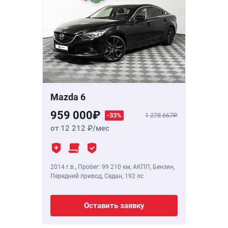
Mazda 6
959 000
-33%
1 278 667
от 12 212
/мес
2014 г.в.
,
Пробег: 99 210 км
, АКПП, Бензин,
Передний привод, Седан,
192 лс
Оставить заявку