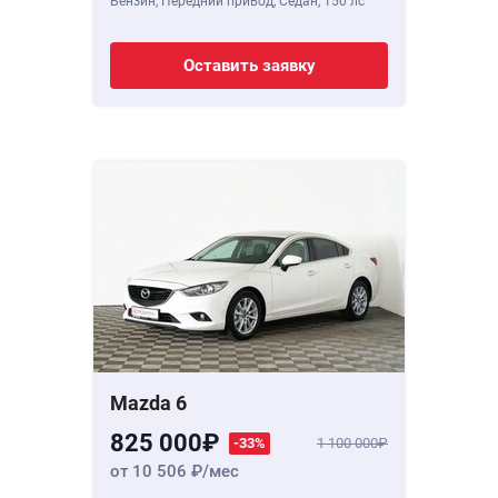
Бензин, Передний привод, Седан,
150 лс
Оставить заявку
Mazda 6
825 000
-33%
1 100 000
от 10 506
/мес