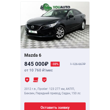
Mazda 6
845 000
-33%
1 126 667
от 10 760
/мес
2012 г.в.
,
Пробег: 123 277 км
, АКПП,
Бензин, Передний привод, Седан,
150 лс
Оставить заявку