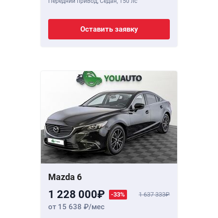
Передний привод, Седан,
150 лс
Оставить заявку
Mazda 6
1 228 000
-33%
1 637 333
от 15 638
/мес