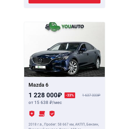
Mazda 6
1 228 000
-33%
1 637 333
от 15 638
/мес
2018 г.в.
,
Пробег: 58 667 км
, АКПП, Бензин,