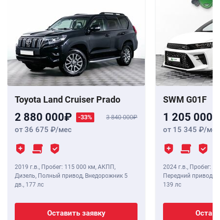
Toyota Land Cruiser Prado
SWM G01F
2 880 000
1 205 000
-33%
3 840 000
от 36 675
/мес
от 15 345
/мес
2019 г.в.
,
Пробег: 115 000 км
, АКПП,
2024 г.в.
,
Пробег: 8 
Дизель, Полный привод, Внедорожник 5
Передний привод, В
дв.,
177 лс
139 лс
Оставить заявку
Остави