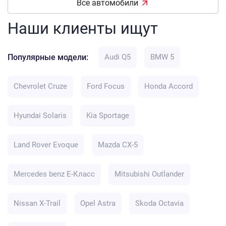
Все автомобили
Наши клиенты ищут
Популярные модели:
Audi Q5
BMW 5
Chevrolet Cruze
Ford Focus
Honda Accord
Hyundai Solaris
Kia Sportage
Land Rover Evoque
Mazda CX-5
Mercedes benz E-Класс
Mitsubishi Outlander
Nissan X-Trail
Opel Astra
Skoda Octavia