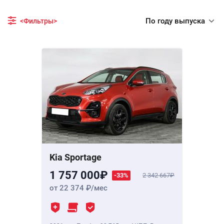
По году выпуска
<Фильтры>
Kia Sportage
1 757 000
-33%
2 342 667
от 22 374
/мес