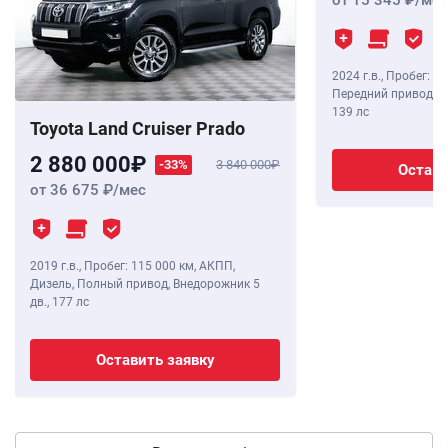
от 15 345
/мес
2024 г.в.
,
Пробег: 8 
Передний привод, В
139 лс
Toyota Land Cruiser Prado
2 880 000
-33%
3 840 000
Остави
от 36 675
/мес
2019 г.в.
,
Пробег: 115 000 км
, АКПП,
Дизель, Полный привод, Внедорожник 5
дв.,
177 лс
Оставить заявку