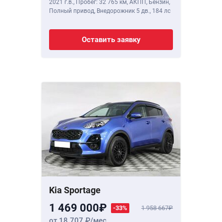
2021 г.в.
,
Пробег: 32 765 км
, АКПП, Бензин,
Полный привод, Внедорожник 5 дв.,
184 лс
Оставить заявку
Kia Sportage
1 469 000
-33%
1 958 667
от 18 707
/мес