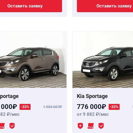
Оставить заявку
Оставить заявку
Sportage
Kia Sportage
 000
776 000
-33%
1 034 667
-33%
882
/мес
от 9 882
/мес