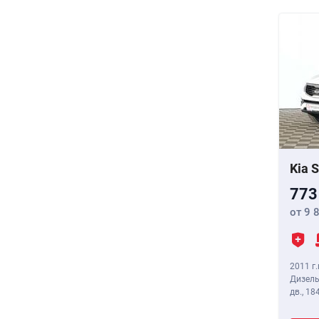
Kia 
773
от 9 
2011 г.
Дизель
дв.,
184