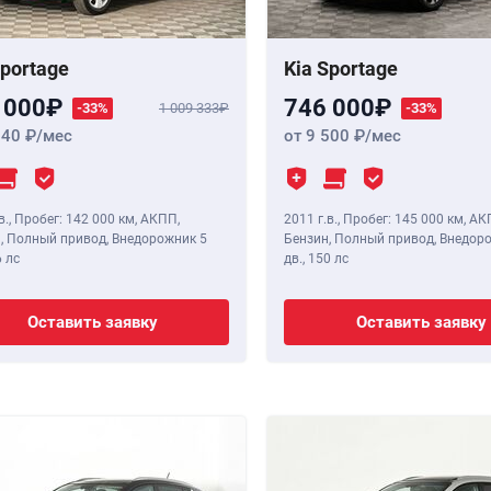
Sportage
Kia Sportage
 000
746 000
-33%
1 009 333
-33%
640
/мес
от 9 500
/мес
в.
,
Пробег: 142 000 км
, АКПП,
2011 г.в.
,
Пробег: 145 000 км
, АК
, Полный привод, Внедорожник 5
Бензин, Полный привод, Внедор
 лс
дв.,
150 лс
Оставить заявку
Оставить заявку