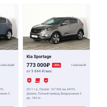
Kia Sportage
773 000
1 009 333
-33%
1 030 667
от 9 844
/мес
ПП,
2011 г.в.
,
Пробег: 167 000 км
, АКПП,
ожник 5
Дизель, Полный привод, Внедорожник 5
дв.,
184 лс