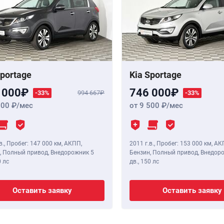
Sportage
Kia Sportage
 000
746 000
-33%
994 667
-33%
500
/мес
от 9 500
/мес
в.
,
Пробег: 147 000 км
, АКПП,
2011 г.в.
,
Пробег: 153 000 км
, АК
, Полный привод, Внедорожник 5
Бензин, Полный привод, Внедор
 лс
дв.,
150 лс
Оставить заявку
Оставить заявку