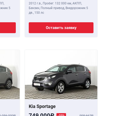
ПП,
2012 г.в.
,
Пробег: 132 000 км
, АКПП,
ожник 5
Бензин, Полный привод, Внедорожник 5
дв.,
150 лс
Оставить заявку
Kia Sportage
749 000
1 056 000
-33%
998 667