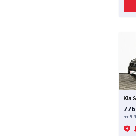
Kia 
776
от 9 