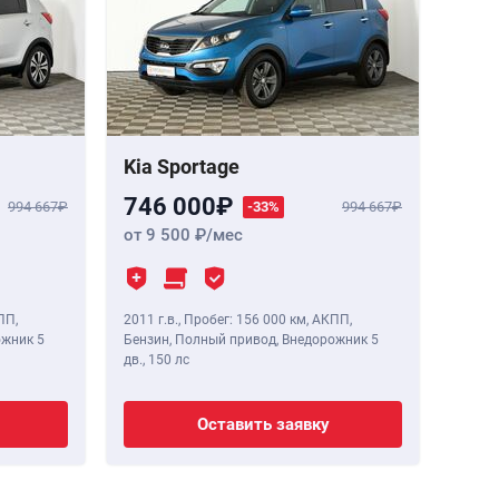
Kia Sportage
746 000
994 667
-33%
994 667
от 9 500
/мес
ПП,
2011 г.в.
,
Пробег: 156 000 км
, АКПП,
ожник 5
Бензин, Полный привод, Внедорожник 5
дв.,
150 лс
Оставить заявку