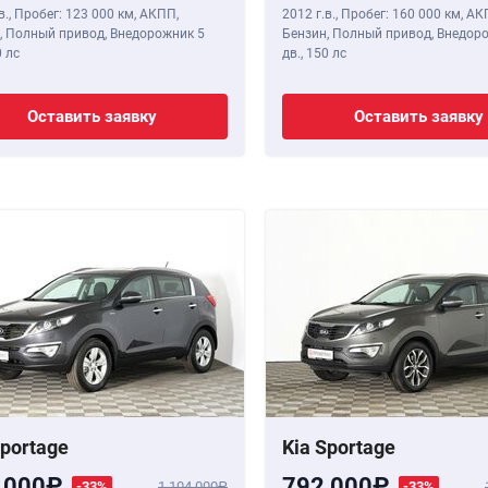
в.
,
Пробег: 123 000 км
, АКПП,
2012 г.в.
,
Пробег: 160 000 км
, АК
, Полный привод, Внедорожник 5
Бензин, Полный привод, Внедор
 лс
дв.,
150 лс
Оставить заявку
Оставить заявку
Sportage
Kia Sportage
 000
792 000
-33%
1 104 000
-33%