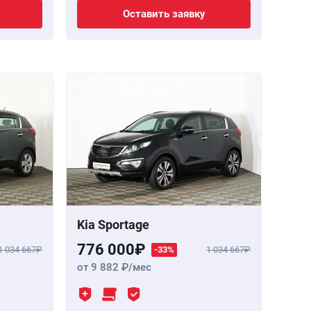
Оставить заявку
Kia Sportage
776 000
1 034 667
-33%
1 034 667
от 9 882
/мес