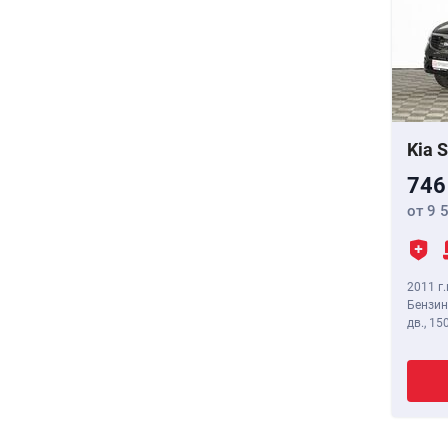
Kia 
746
от 9 
2011 г.
Бензин
дв.,
150