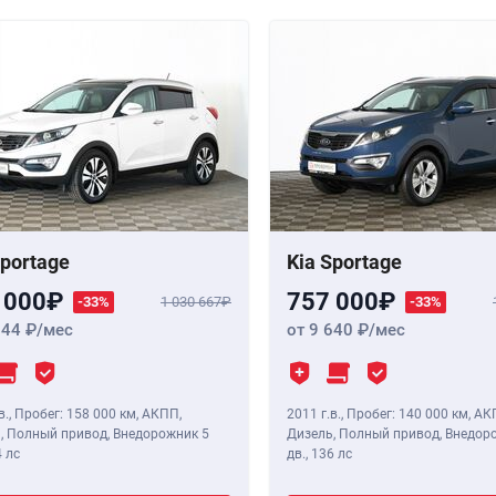
Sportage
Kia Sportage
 000
757 000
-33%
1 030 667
-33%
844
/мес
от 9 640
/мес
в.
,
Пробег: 158 000 км
, АКПП,
2011 г.в.
,
Пробег: 140 000 км
, АК
, Полный привод, Внедорожник 5
Дизель, Полный привод, Внедор
 лс
дв.,
136 лс