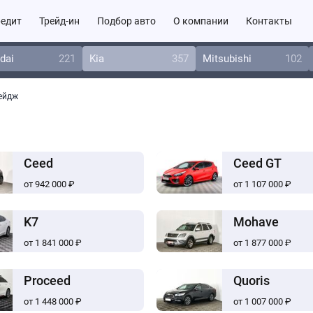
едит
Трейд-ин
Подбор авто
О компании
Контакты
dai
221
Kia
357
Mitsubishi
102
ейдж
Ceed
Ceed GT
от 942 000 ₽
от 1 107 000 ₽
K7
Mohave
от 1 841 000 ₽
от 1 877 000 ₽
Proceed
Quoris
от 1 448 000 ₽
от 1 007 000 ₽