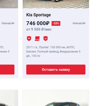
Kia Sportage
746 000
994 667
-33%
994 667
от 9 500
/мес
ПП,
2011 г.в.
,
Пробег: 150 000 км
, АКПП,
ожник 5
Бензин, Полный привод, Внедорожник 5
дв.,
150 лс
Оставить заявку