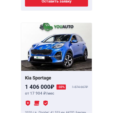
Оставить заявку
Kia Sportage
1 406 000
-33%
1 874 667
от 17 904
/мес
2020 г.в.
,
Пробег: 41 553 км
, АКПП, Бензин,