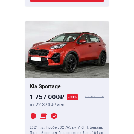
Kia Sportage
1 757 000
-33%
2 342 667
от 22 374
/мес
2021 г.в.
,
Пробег: 32 765 км
, АКПП, Бензин,
Полный привод, Внедорожник 5 дв.,
184 лс