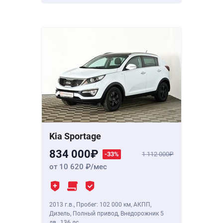
Kia Sportage
834 000
-33%
1 112 000
от 10 620
/мес
2013 г.в.
,
Пробег: 102 000 км
, АКПП,
Дизель, Полный привод, Внедорожник 5
дв.,
136 лс