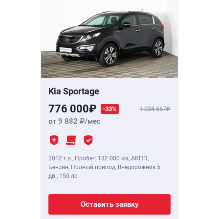
Kia Sportage
776 000
-33%
1 034 667
от 9 882
/мес
2012 г.в.
,
Пробег: 132 000 км
, АКПП,
Бензин, Полный привод, Внедорожник 5
дв.,
150 лс
Оставить заявку