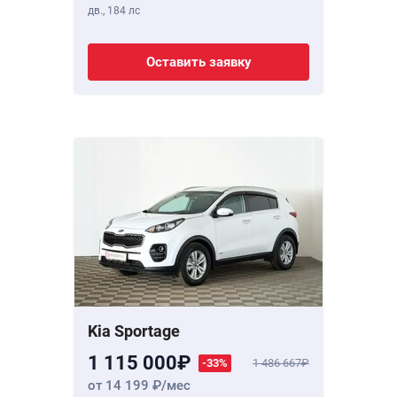
дв.,
184 лс
Оставить заявку
Kia Sportage
1 115 000
-33%
1 486 667
от 14 199
/мес