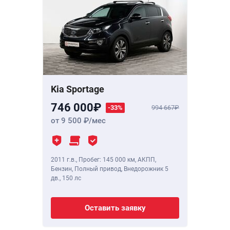
Kia Sportage
746 000
-33%
994 667
от 9 500
/мес
2011 г.в.
,
Пробег: 145 000 км
, АКПП,
Бензин, Полный привод, Внедорожник 5
дв.,
150 лс
Оставить заявку