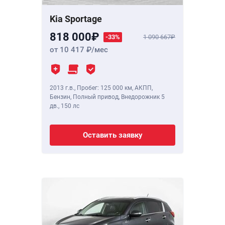
Kia Sportage
818 000
-33%
1 090 667
от 10 417
/мес
2013 г.в.
,
Пробег: 125 000 км
, АКПП,
Бензин, Полный привод, Внедорожник 5
дв.,
150 лс
Оставить заявку