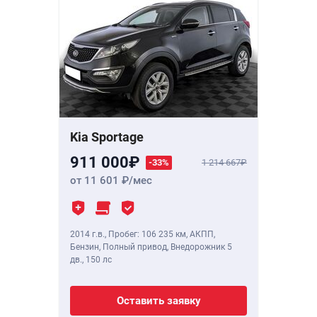
Kia Sportage
911 000
-33%
1 214 667
от 11 601
/мес
2014 г.в.
,
Пробег: 106 235 км
, АКПП,
Бензин, Полный привод, Внедорожник 5
дв.,
150 лс
Оставить заявку