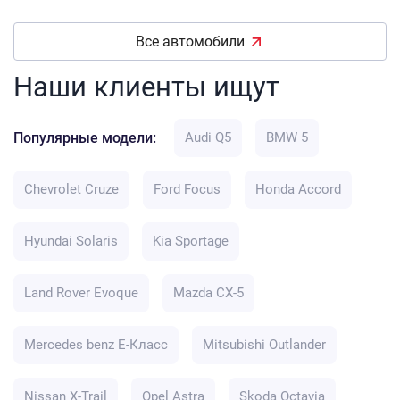
Все автомобили
Наши клиенты ищут
Популярные модели:
Audi Q5
BMW 5
Chevrolet Cruze
Ford Focus
Honda Accord
Hyundai Solaris
Kia Sportage
Land Rover Evoque
Mazda CX-5
Mercedes benz E-Класс
Mitsubishi Outlander
Nissan X-Trail
Opel Astra
Skoda Octavia