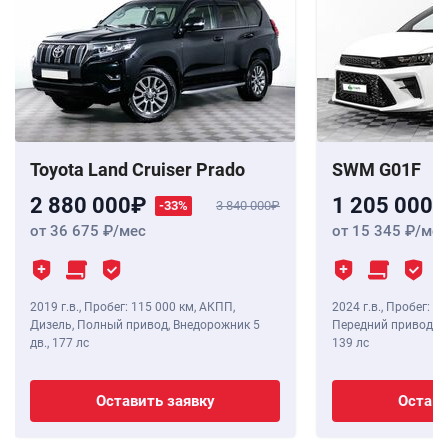
Toyota Land Cruiser Prado
SWM G01F
2 880 000
1 205 000
-33%
3 840 000
от 36 675
/мес
от 15 345
/мес
2019 г.в.
,
Пробег: 115 000 км
, АКПП,
2024 г.в.
,
Пробег: 8 
Дизель, Полный привод, Внедорожник 5
Передний привод, В
дв.,
177 лс
139 лс
Оставить заявку
Остави