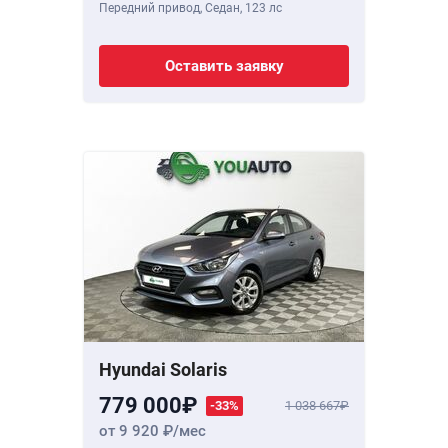
Передний привод, Седан,
123 лс
Оставить заявку
Hyundai Solaris
779 000
-33%
1 038 667
от 9 920
/мес