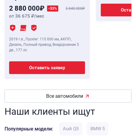
2 880 000
-33%
3 840 000
Остави
от 36 675
/мес
2019 г.в.
,
Пробег: 115 000 км
, АКПП,
Дизель, Полный привод, Внедорожник 5
дв.,
177 лс
Оставить заявку
Все автомобили
Наши клиенты ищут
Популярные модели:
Audi Q5
BMW 5