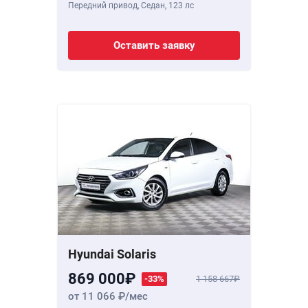
Передний привод, Седан,
123 лс
Оставить заявку
Hyundai Solaris
869 000
-33%
1 158 667
от 11 066
/мес