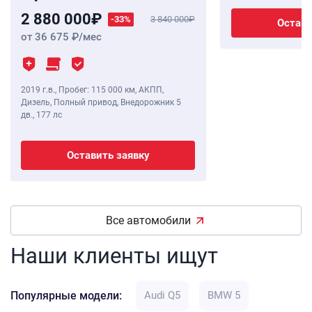
2 880 000
-33%
3 840 000
Остави
от 36 675
/мес
2019 г.в.
,
Пробег: 115 000 км
, АКПП,
Дизель, Полный привод, Внедорожник 5
дв.,
177 лс
Оставить заявку
Все автомобили
Наши клиенты ищут
Популярные модели:
Audi Q5
BMW 5