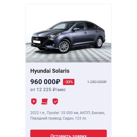
Hyundai Solaris
960 000
-33%
1 280 000
от 12 225
/мес
2022 г.в.
,
Пробег: 35 000 км
, АКПП, Бензин,
Передний привод, Седан,
123 лс
Оставить заявку