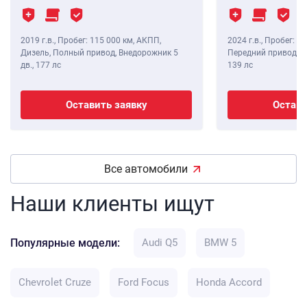
2019 г.в.
,
Пробег: 115 000 км
, АКПП,
2024 г.в.
,
Пробег: 8 
Дизель, Полный привод, Внедорожник 5
Передний привод, В
дв.,
177 лс
139 лс
Оставить заявку
Остави
Все автомобили
Наши клиенты ищут
Популярные модели:
Audi Q5
BMW 5
Chevrolet Cruze
Ford Focus
Honda Accord