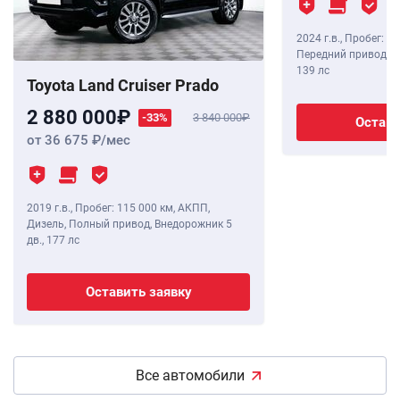
2024 г.в.
,
Пробег: 8 
Передний привод, В
139 лс
Toyota Land Cruiser Prado
2 880 000
-33%
3 840 000
Остави
от 36 675
/мес
2019 г.в.
,
Пробег: 115 000 км
, АКПП,
Дизель, Полный привод, Внедорожник 5
дв.,
177 лс
Оставить заявку
Все автомобили