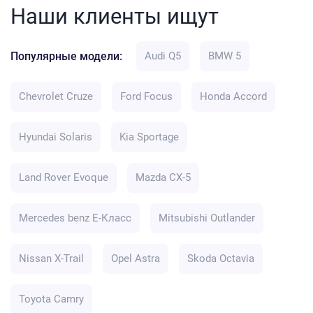
Наши клиенты ищут
Популярные модели:
Audi Q5
BMW 5
Chevrolet Cruze
Ford Focus
Honda Accord
Hyundai Solaris
Kia Sportage
Land Rover Evoque
Mazda CX-5
Mercedes benz E-Класс
Mitsubishi Outlander
Nissan X-Trail
Opel Astra
Skoda Octavia
Toyota Camry