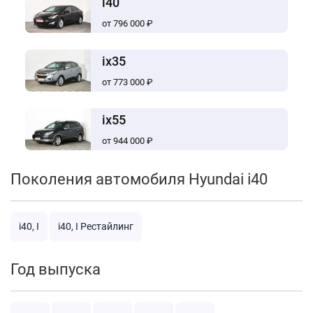
i40
от 796 000 ₽
ix35
от 773 000 ₽
ix55
от 944 000 ₽
Поколения автомобиля Hyundai i40
i40, I
i40, I Рестайлинг
Год выпуска