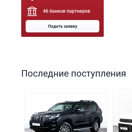
46 банков партнеров
Подать заявку
Последние поступления
000 000