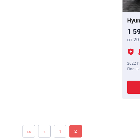
Hyun
1 5
от 20
2022 г.
Полный
««
«
1
2