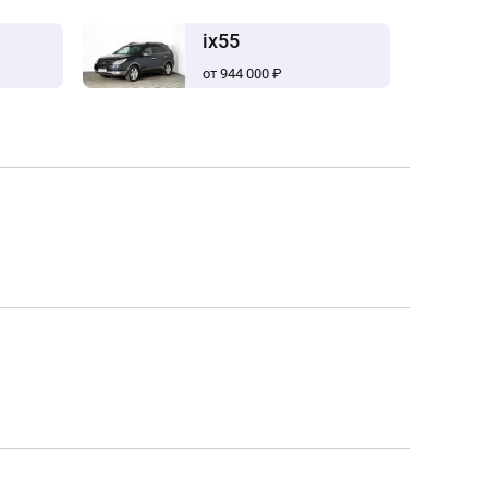
ix55
от 944 000 ₽