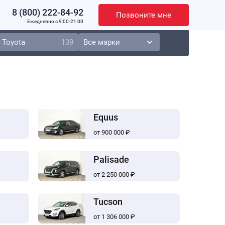
8 (800) 222-84-92
Позвоните мне
Ежедневно c 9:00-21:00
Toyota
139
Equus
от 900 000 ₽
Palisade
от 2 250 000 ₽
Tucson
от 1 306 000 ₽