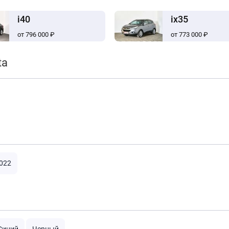
i40
ix35
от 796 000 ₽
от 773 000 ₽
ta
022