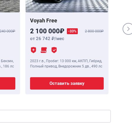
Voyah Free
Genes
2 100 000
1 84
 240 000
-33%
2 800 000
от 26 742
/мес
от 23
 Бензин,
2023 г.в.
,
Пробег: 13 000 км
, АКПП, Гибрид,
2020 г.в
.,
186 лс
Полный привод, Внедорожник 5 дв.,
490 лс
Полный 
Оставить заявку