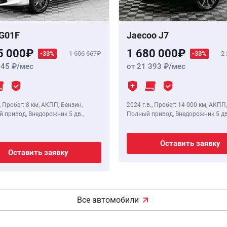
G01F
Jaecoo J7
5 000
1 680 000
-33%
1 606 667
-33%
2
345
/мес
от 21 393
/мес
,
Пробег: 8 км
, АКПП, Бензин,
2024 г.в.
,
Пробег: 14 000 км
, АКПП,
 привод, Внедорожник 5 дв.,
Полный привод, Внедорожник 5 дв
Оставить заявку
Оставить заявку
Все автомобили