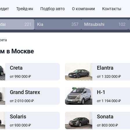
едит
Трейд-ин
Подбор авто
О компании
Контакты
dai
221
Kia
357
Mitsubishi
102
рета
ом в Москве
Creta
Elantra
от 990 000 ₽
от 1 320 000 ₽
Grand Starex
H-1
от 2 010 000 ₽
от 1 194 000 ₽
Solaris
Sonata
от 930 000 ₽
от 803 000 ₽