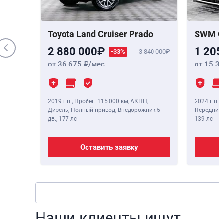
 Бензин,
,
190 лс
Toyota Land Cruiser Prado
SWM 
2 880 000
1 20
-33%
3 840 000
от 36 675
/мес
от 15 
2019 г.в.
,
Пробег: 115 000 км
, АКПП,
2024 г.в.
Дизель, Полный привод, Внедорожник 5
Передний
дв.,
177 лс
139 лс
Оставить заявку
Наши клиенты ищут