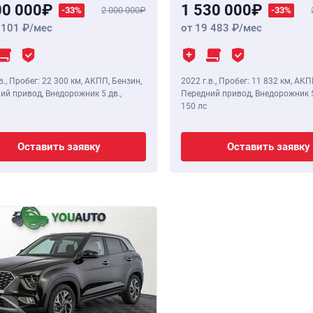
00 000
1 530 000
-33%
2 000 000
-33%
 101
/мес
от 19 483
/мес
в.
,
Пробег: 22 300 км
, АКПП, Бензин,
2022 г.в.
,
Пробег: 11 832 км
, АКП
ий привод, Внедорожник 5 дв.,
Передний привод, Внедорожник 5
150 лс
Оставить заявку
Оставить заявку