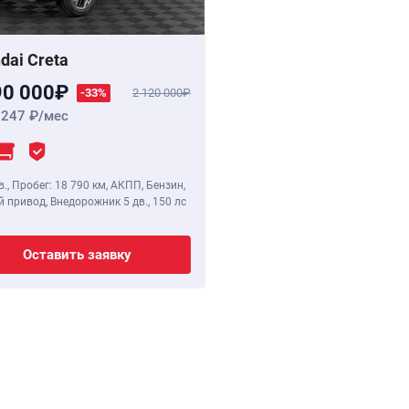
dai Creta
90 000
-33%
2 120 000
 247
/мес
в.
,
Пробег: 18 790 км
, АКПП, Бензин,
 привод, Внедорожник 5 дв.,
150 лс
Оставить заявку