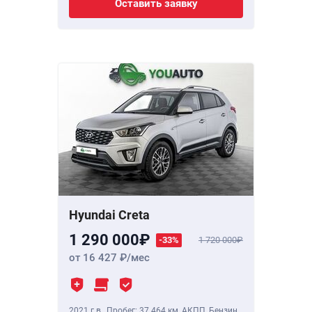
Оставить заявку
Hyundai Creta
1 290 000
-33%
1 720 000
от 16 427
/мес
2021 г.в.
,
Пробег: 37 464 км
, АКПП, Бензин,