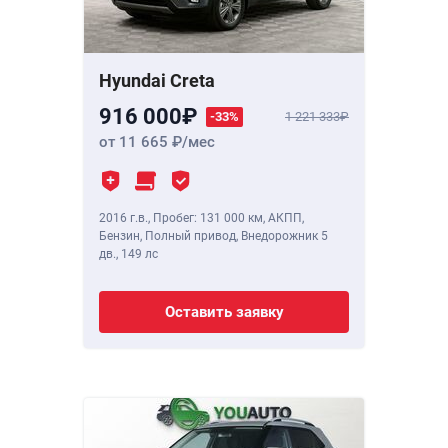
Hyundai Creta
916 000
-33%
1 221 333
от 11 665
/мес
2016 г.в.
,
Пробег: 131 000 км
, АКПП,
Бензин, Полный привод, Внедорожник 5
дв.,
149 лс
Оставить заявку