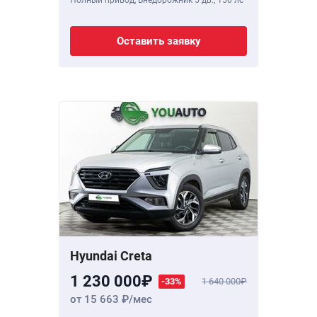
Полный привод, Внедорожник 5 дв.,
150 лс
Оставить заявку
Hyundai Creta
1 230 000
-33%
1 640 000
от 15 663
/мес