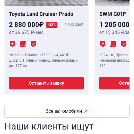
Toyota Land Cruiser Prado
SWM G01F
2 880 000
1 205 000
-33%
3 840 000
от 36 675
/мес
от 15 345
/мес
2019 г.в.
,
Пробег: 115 000 км
, АКПП,
2024 г.в.
,
Пробег: 8 
Дизель, Полный привод, Внедорожник 5
Передний привод, В
дв.,
177 лс
139 лс
Оставить заявку
Остави
Все автомобили
Наши клиенты ищут