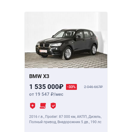
BMW X3
1 535 000
-33%
2 046 667
от 19 547
/мес
2016 г.в.
,
Пробег: 87 000 км
, АКПП, Дизель,
Полный привод, Внедорожник 5 дв.,
190 лс