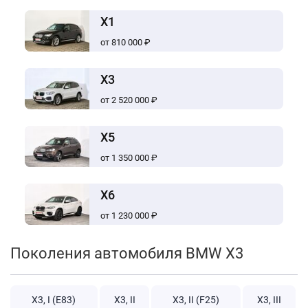
X1
от 810 000 ₽
X3
от 2 520 000 ₽
X5
от 1 350 000 ₽
X6
от 1 230 000 ₽
Поколения автомобиля BMW X3
X3, I (E83)
X3, II
X3, II (F25)
X3, III