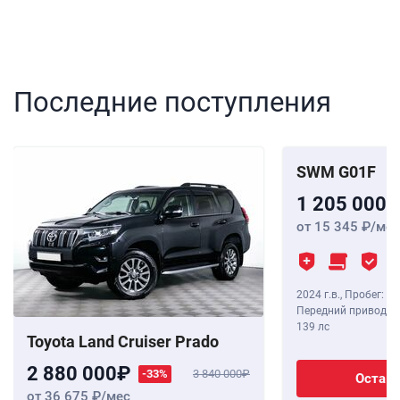
Последние поступления
SWM G01F
1 205 000
от 15 345
/мес
2024 г.в.
,
Пробег: 8 
Передний привод, В
139 лс
Toyota Land Cruiser Prado
2 880 000
-33%
3 840 000
Остави
от 36 675
/мес