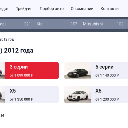
едит
Трейд-ин
Подбор авто
О компании
Контакты
dai
221
Kia
357
Mitsubishi
102
2012 год
) 2012 года
3 серии
5 серии
от 1 099 000 ₽
от 1 140 000 ₽
X5
X6
от 1 350 000 ₽
от 1 230 000 ₽
ии