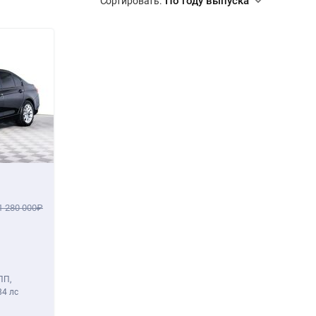
По году выпуска
Сортировать:
1 280 000
ПП,
84 лс