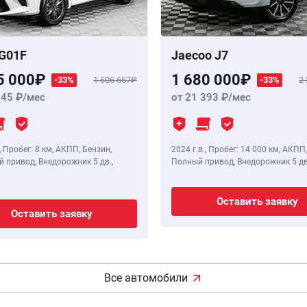
G01F
Jaecoo J7
5 000
1 680 000
-33%
1 606 667
-33%
2
345
/мес
от 21 393
/мес
,
Пробег: 8 км
, АКПП, Бензин,
2024 г.в.
,
Пробег: 14 000 км
, АКПП,
 привод, Внедорожник 5 дв.,
Полный привод, Внедорожник 5 дв
Оставить заявку
Оставить заявку
Все автомобили