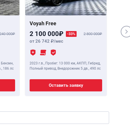
Voyah Free
Genes
2 100 000
1 84
 240 000
-33%
2 800 000
от 26 742
/мес
от 23
 Бензин,
2023 г.в.
,
Пробег: 13 000 км
, АКПП, Гибрид,
2020 г.в
.,
186 лс
Полный привод, Внедорожник 5 дв.,
490 лс
Полный 
Оставить заявку