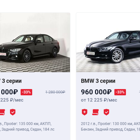
3 серии
BMW 3 серии
 000
960 000
-33%
1 280 000
-33%
 225
/мес
от 12 225
/мес
в.
,
Пробег: 135 000 км
, АКПП,
2012 г.в.
,
Пробег: 130 000 км
, АК
, Задний привод, Седан,
184 лс
Бензин, Задний привод, Седан,
1