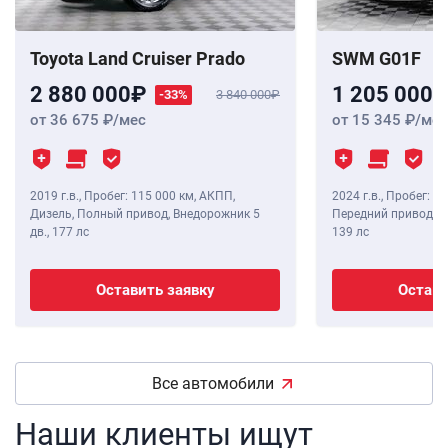
Toyota Land Cruiser Prado
SWM G01F
2 880 000
1 205 000
-33%
3 840 000
от 36 675
/мес
от 15 345
/мес
2019 г.в.
,
Пробег: 115 000 км
, АКПП,
2024 г.в.
,
Пробег: 8 
Дизель, Полный привод, Внедорожник 5
Передний привод, В
дв.,
177 лс
139 лс
Оставить заявку
Остави
Все автомобили
Наши клиенты ищут