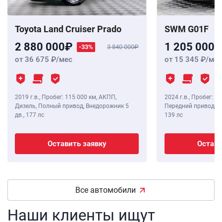
Toyota Land Cruiser Prado
SWM G01F
2 880 000
1 205 000
-33%
3 840 000
от 36 675
/мес
от 15 345
/мес
2019 г.в.
,
Пробег: 115 000 км
, АКПП,
2024 г.в.
,
Пробег: 8 
Дизель, Полный привод, Внедорожник 5
Передний привод, В
дв.,
177 лс
139 лс
Оставить заявку
Остави
Все автомобили
Наши клиенты ищут