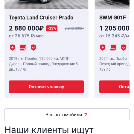
Toyota Land Cruiser Prado
SWM G01F
2 880 000
1 205 000
-33%
3 840 000
от 36 675
/мес
от 15 345
/мес
2019 г.в.
,
Пробег: 115 000 км
, АКПП,
2024 г.в.
,
Пробег: 8 
Дизель, Полный привод, Внедорожник 5
Передний привод, В
дв.,
177 лс
139 лс
Оставить заявку
Остави
Все автомобили
Наши клиенты ищут