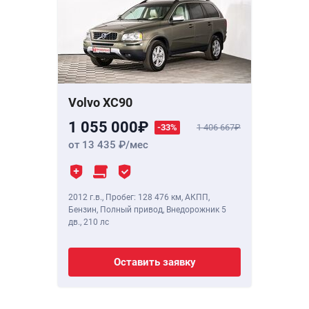
Volvo XC90
1 055 000
-33%
1 406 667
от 13 435
/мес
2012 г.в.
,
Пробег: 128 476 км
, АКПП,
Бензин, Полный привод, Внедорожник 5
дв.,
210 лс
Оставить заявку