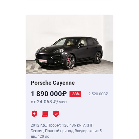
Porsche Cayenne
1 890 000
-33%
2 520 000
от 24 068
/мес
2012 г.в.
,
Пробег: 120 486 км
, АКПП,
Бензин, Полный привод, Внедорожник 5
дв.,
420 лс