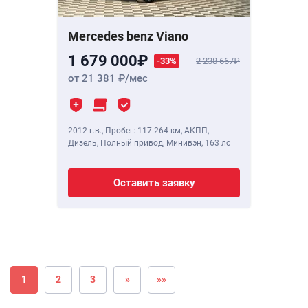
Mercedes benz Viano
1 679 000
-33%
2 238 667
от 21 381
/мес
2012 г.в.
,
Пробег: 117 264 км
, АКПП,
Дизель, Полный привод, Минивэн,
163 лс
Оставить заявку
1
2
3
»
»»