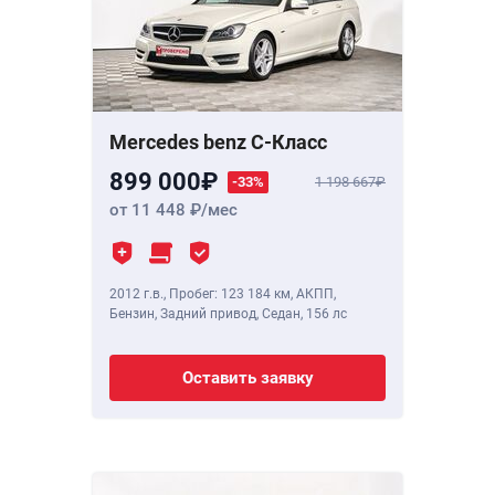
Mercedes benz C-Класс
899 000
-33%
1 198 667
от 11 448
/мес
2012 г.в.
,
Пробег: 123 184 км
, АКПП,
Бензин, Задний привод, Седан,
156 лс
Оставить заявку