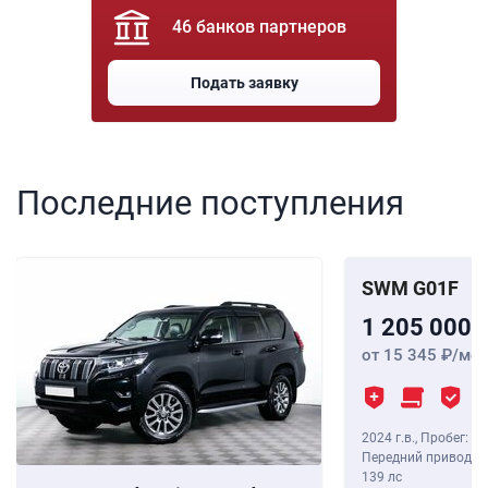
46 банков партнеров
Подать заявку
Последние поступления
SWM G01F
1 205 000
от 15 345
/мес
2024 г.в.
,
Пробег: 8 
Передний привод, В
139 лс