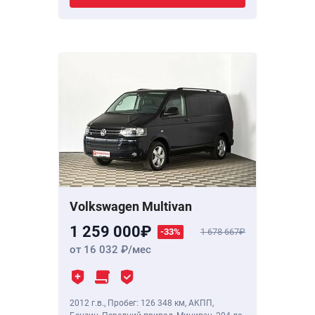
Volkswagen Multivan
1 259 000
-33%
1 678 667
от 16 032
/мес
2012 г.в.
,
Пробег: 126 348 км
, АКПП,