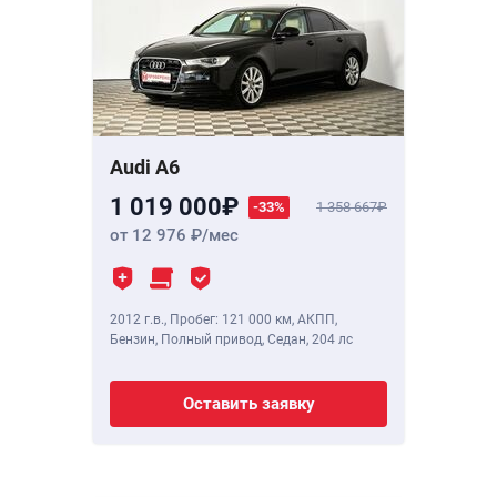
Audi A6
1 019 000
-33%
1 358 667
от 12 976
/мес
2012 г.в.
,
Пробег: 121 000 км
, АКПП,
Бензин, Полный привод, Седан,
204 лс
Оставить заявку