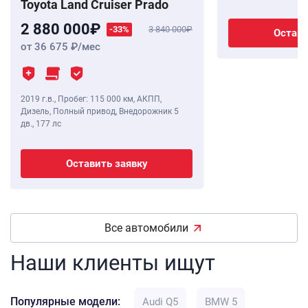
Toyota Land Cruiser Prado
2 880 000
-33%
3 840 000
Остави
от 36 675
/мес
2019 г.в.
,
Пробег: 115 000 км
, АКПП,
Дизель, Полный привод, Внедорожник 5
дв.,
177 лс
Оставить заявку
Все автомобили
Наши клиенты ищут
Популярные модели:
Audi Q5
BMW 5