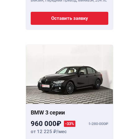
Бензин, Передний привод, Минивэн,
204 лс
Оставить заявку
BMW 3 серии
960 000
-33%
1 280 000
от 12 225
/мес