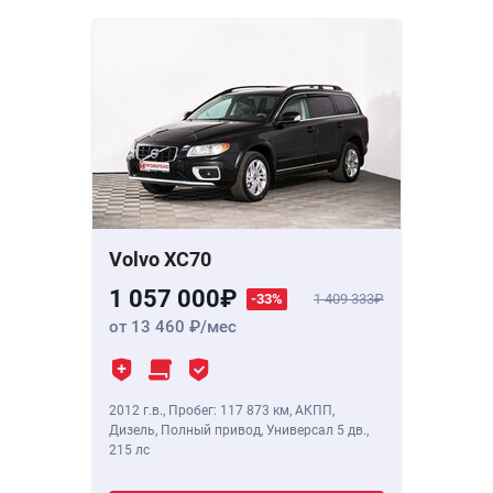
Volvo XC70
1 057 000
-33%
1 409 333
от 13 460
/мес
2012 г.в.
,
Пробег: 117 873 км
, АКПП,
Дизель, Полный привод, Универсал 5 дв.,
215 лс