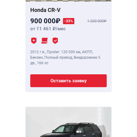
Honda CR-V
900 000
-33%
1 200 000
от 11 461
/мес
2012 г.в.
,
Пробег: 120 000 км
, АКПП,
Бензин, Полный привод, Внедорожник 5
дв.,
166 лс
Оставить заявку