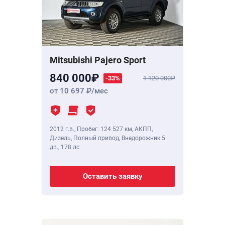
Mitsubishi Pajero Sport
840 000
-33%
1 120 000
от 10 697
/мес
2012 г.в.
,
Пробег: 124 527 км
, АКПП,
Дизель, Полный привод, Внедорожник 5
дв.,
178 лс
Оставить заявку