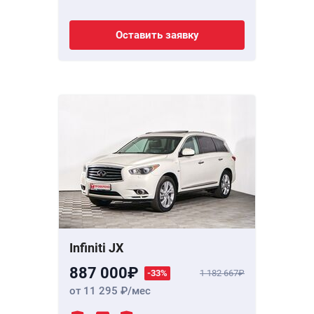
Оставить заявку
Infiniti JX
887 000
-33%
1 182 667
от 11 295
/мес