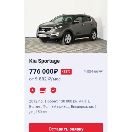
Kia Sportage
776 000
-33%
1 034 667
от 9 882
/мес
2012 г.в.
,
Пробег: 130 000 км
, АКПП,
Бензин, Полный привод, Внедорожник 5
дв.,
150 лс
Оставить заявку