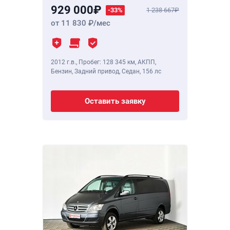
929 000
-33%
1 238 667
от 11 830
/мес
2012 г.в.
,
Пробег: 128 345 км
, АКПП,
Бензин, Задний привод, Седан,
156 лс
Оставить заявку