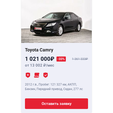
Toyota Camry
1 021 000
-33%
1 361 333
от 13 002
/мес
2012 г.в.
,
Пробег: 121 327 км
, АКПП,
Бензин, Передний привод, Седан,
277 лс
Оставить заявку