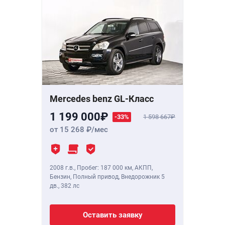
Mercedes benz GL-Класс
1 199 000
-33%
1 598 667
от 15 268
/мес
2008 г.в.
,
Пробег: 187 000 км
, АКПП,
Бензин, Полный привод, Внедорожник 5
дв.,
382 лс
Оставить заявку