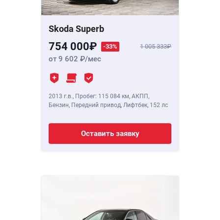
Skoda Superb
754 000
-33%
1 005 333
от 9 602
/мес
2013 г.в.
,
Пробег: 115 084 км
, АКПП,
Бензин, Передний привод, Лифтбек,
152 лс
Оставить заявку