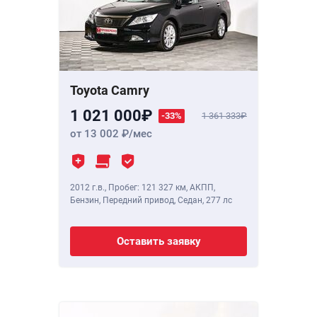
Toyota Camry
1 021 000
-33%
1 361 333
от 13 002
/мес
2012 г.в.
,
Пробег: 121 327 км
, АКПП,
Бензин, Передний привод, Седан,
277 лс
Оставить заявку