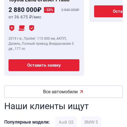
2 880 000
-33%
3 840 000
Остави
от 36 675
/мес
2019 г.в.
,
Пробег: 115 000 км
, АКПП,
Дизель, Полный привод, Внедорожник 5
дв.,
177 лс
Оставить заявку
Все автомобили
Наши клиенты ищут
Популярные модели:
Audi Q5
BMW 5