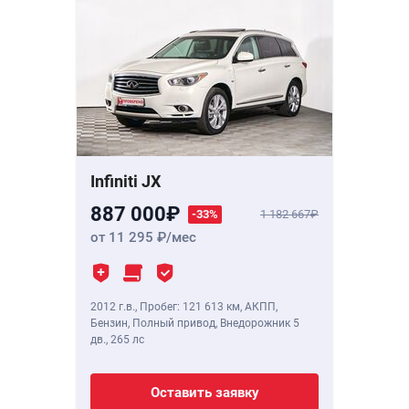
Infiniti JX
887 000
-33%
1 182 667
от 11 295
/мес
2012 г.в.
,
Пробег: 121 613 км
, АКПП,
Бензин, Полный привод, Внедорожник 5
дв.,
265 лс
Оставить заявку