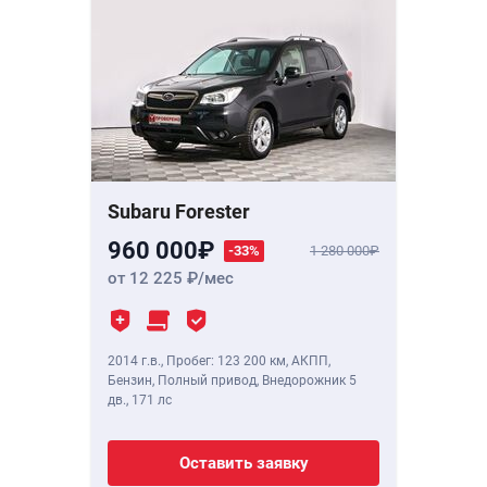
Subaru Forester
960 000
-33%
1 280 000
от 12 225
/мес
2014 г.в.
,
Пробег: 123 200 км
, АКПП,
Бензин, Полный привод, Внедорожник 5
дв.,
171 лс
Оставить заявку