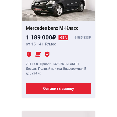
Mercedes benz M-Класс
1 189 000
-33%
1 585 333
от 15 141
/мес
2011 г.в.
,
Пробег: 132 056 км
, АКПП,
Дизель, Полный привод, Внедорожник 5
дв.,
224 лс
Оставить заявку