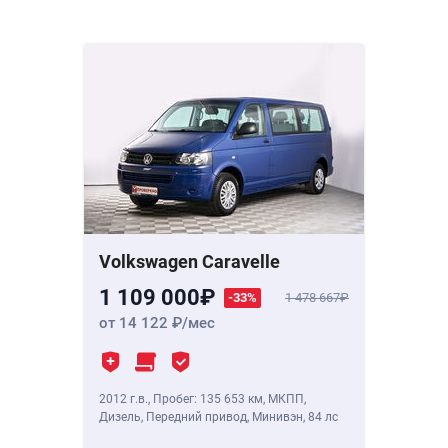
Volkswagen Caravelle
1 109 000
-33%
1 478 667
от 14 122
/мес
2012 г.в.
,
Пробег: 135 653 км
, МКПП,
Дизель, Передний привод, Минивэн,
84 лс