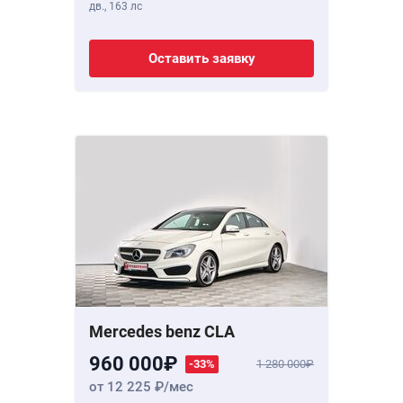
дв.,
163 лс
Оставить заявку
Mercedes benz CLA
960 000
-33%
1 280 000
от 12 225
/мес