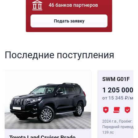
46 банков партнеров
Подать заявку
Последние поступления
SWM G01F
1 205 000
от 15 345
/мес
2024 г.в.
,
Пробег: 8 
Передний привод, В
139 лс
Toyota Land Cruiser Prado